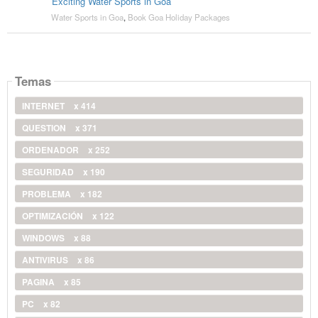
Exciting Water Sports in Goa
Water Sports in Goa
,
Book Goa Holiday Packages
Temas
INTERNET
x 414
QUESTION
x 371
ORDENADOR
x 252
SEGURIDAD
x 190
PROBLEMA
x 182
OPTIMIZACIÓN
x 122
WINDOWS
x 88
ANTIVIRUS
x 86
PAGINA
x 85
PC
x 82