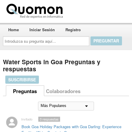
Quomon.es
Home
Iniciar Sesión
Registro
Introduzca
su
pregunta
aquí...
Water Sports in Goa Preguntas y
respuestas
SUSCRIBIRSE
Preguntas
Colaboradores
Invitado
0
respuestas
Book Goa Holiday Packages with Goa Darling: Experience