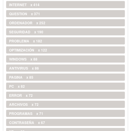
INTERNET
x 414
QUESTION
x 371
ORDENADOR
x 252
SEGURIDAD
x 190
PROBLEMA
x 182
OPTIMIZACIÓN
x 122
WINDOWS
x 88
ANTIVIRUS
x 86
PAGINA
x 85
PC
x 82
ERROR
x 72
ARCHIVOS
x 72
PROGRAMAS
x 71
CONTRASEÑA
x 67