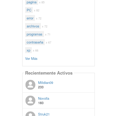
pagina
x 85
PC
x 82
error
x 72
archivos
x 72
programas
x 71
contraseña
x 67
xp
x 66
Ver Más
Recientemente Activos
Milidian09
233
Novolla
183
Struk21