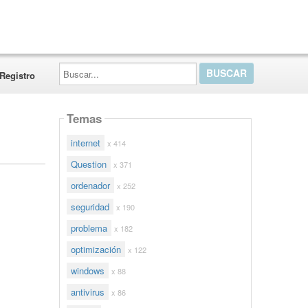
Buscar...
Registro
Temas
internet
x 414
Question
x 371
ordenador
x 252
seguridad
x 190
problema
x 182
optimización
x 122
windows
x 88
antivirus
x 86