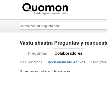
Quomon.es
Introduzca
su
pregunta
aquí...
Vastu shastra Preguntas y respuest
Preguntas
Colaboradores
Más Valorados
Recientemente Activos
Suscriptor
No se han encontrado colaboradores