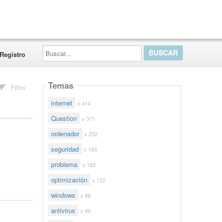
Buscar...
Registro
Temas
Filtro
internet
x 414
Question
x 371
ordenador
x 252
seguridad
x 190
problema
x 182
optimización
x 122
windows
x 88
antivirus
x 86