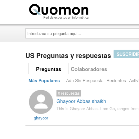
Quomon.es
Introduzca
su
pregunta
aquí...
US Preguntas y respuestas
SUSCRIBI
Preguntas
Colaboradores
Más Populares
Aún Sin Respuesta
Recientes
Activ
0
respuestas
Ghayoor Abbas shaikh
This is Ghayoor Abbas. I am Go
,
ranges fro
ghayoor