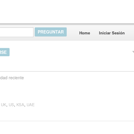
Home
Iniciar Sesión
RSE
idad reciente
m UK
,
US
,
KSA
,
UAE