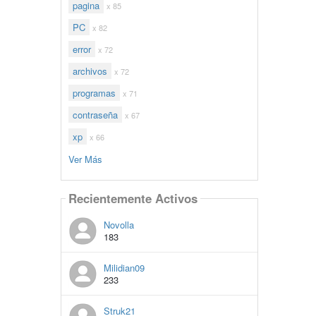
pagina
x 85
PC
x 82
error
x 72
archivos
x 72
programas
x 71
contraseña
x 67
xp
x 66
Ver Más
Recientemente Activos
Novolla
183
Milidian09
233
Struk21