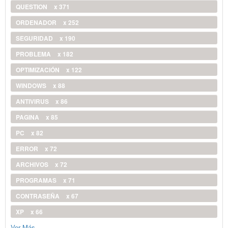
QUESTION
x 371
ORDENADOR
x 252
SEGURIDAD
x 190
PROBLEMA
x 182
OPTIMIZACIÓN
x 122
WINDOWS
x 88
ANTIVIRUS
x 86
PAGINA
x 85
PC
x 82
ERROR
x 72
ARCHIVOS
x 72
PROGRAMAS
x 71
CONTRASEÑA
x 67
XP
x 66
Ver Más