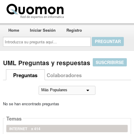
Quomon.es
Home
Iniciar Sesión
Registro
Introduzca
su
pregunta
aquí...
UML Preguntas y respuestas
SUSCRIBIRSE
Preguntas
Colaboradores
No se han encontrado preguntas
Temas
INTERNET
x 414