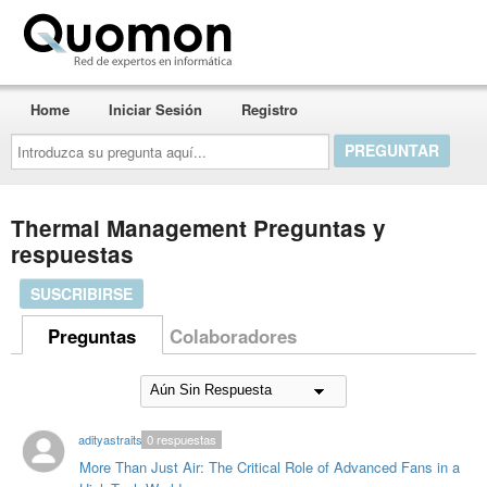
Quomon.es
Home
Iniciar Sesión
Registro
Introduzca
su
pregunta
aquí...
Thermal Management Preguntas y
respuestas
SUSCRIBIRSE
Preguntas
Colaboradores
adityastraits
0
respuestas
More Than Just Air: The Critical Role of Advanced Fans in a