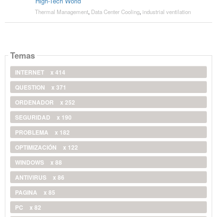
High-Tech World
Thermal Management
,
Data Center Cooling
,
industrial ventilation
Temas
INTERNET
x 414
QUESTION
x 371
ORDENADOR
x 252
SEGURIDAD
x 190
PROBLEMA
x 182
OPTIMIZACIÓN
x 122
WINDOWS
x 88
ANTIVIRUS
x 86
PAGINA
x 85
PC
x 82