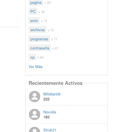
pagina
x 85
PC
x 82
error
x 72
archivos
x 72
programas
x 71
contraseña
x 67
xp
x 66
Ver Más
Recientemente Activos
Milidian09
233
Novolla
183
Struk21