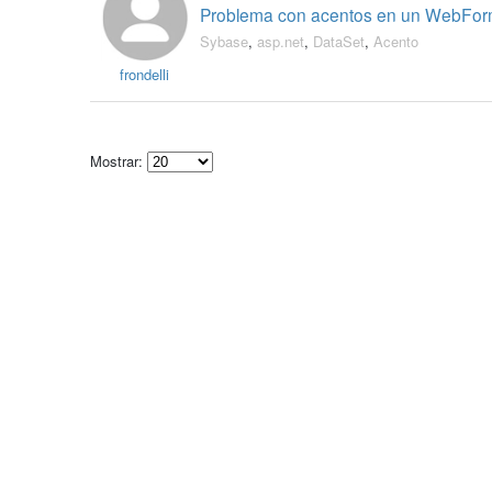
Problema con acentos en un WebFo
Sybase
,
asp.net
,
DataSet
,
Acento
frondelli
Mostrar:
Select
how
many
pieces
of
content
to
show