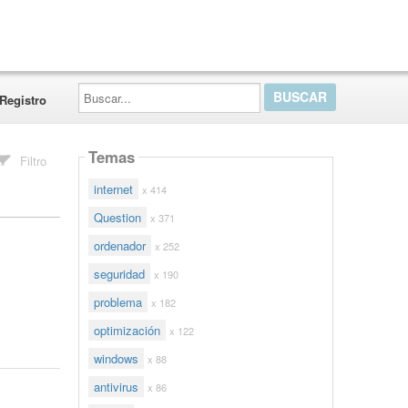
Buscar...
Registro
Temas
Filtro
internet
x 414
Question
x 371
ordenador
x 252
seguridad
x 190
problema
x 182
optimización
x 122
windows
x 88
antivirus
x 86