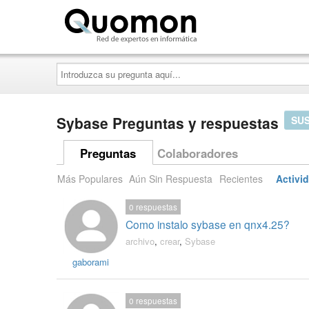
Quomon.es
Introduzca
su
pregunta
aquí...
Sybase Preguntas y respuestas
SUS
Preguntas
Colaboradores
Más Populares
Aún Sin Respuesta
Recientes
Activi
0
respuestas
Como instalo sybase en qnx4.25?
archivo
,
crear
,
Sybase
gaborami
0
respuestas