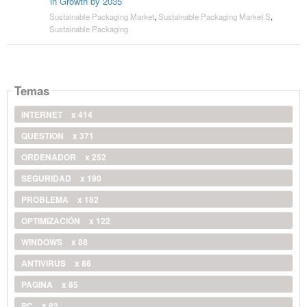
in Growth by 2035
Sustainable Packaging Market
,
Sustainable Packaging Market S
,
Sustainable Packaging
Temas
INTERNET
x 414
QUESTION
x 371
ORDENADOR
x 252
SEGURIDAD
x 190
PROBLEMA
x 182
OPTIMIZACIÓN
x 122
WINDOWS
x 88
ANTIVIRUS
x 86
PAGINA
x 85
PC
x 82