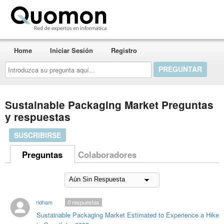
Quomon.es
Home
Iniciar Sesión
Registro
Introduzca
su
pregunta
aquí...
Sustainable Packaging Market Preguntas
y respuestas
SUSCRIBIRSE
Preguntas
Colaboradores
ridham
0
respuestas
Sustainable Packaging Market Estimated to Experience a Hike