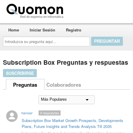
Quomon.es
Home
Iniciar Sesión
Registro
Introduzca
su
pregunta
aquí...
Subscription Box Preguntas y respuestas
SUSCRIBIRSE
Preguntas
Colaboradores
harnoor
0
respuestas
Subscription Box Market Growth Prospects, Developments
Plans, Future Insights and Trends Analysis Till 2035
Subscription Box Market
,
Subscription Box Market Size
,
Subscription