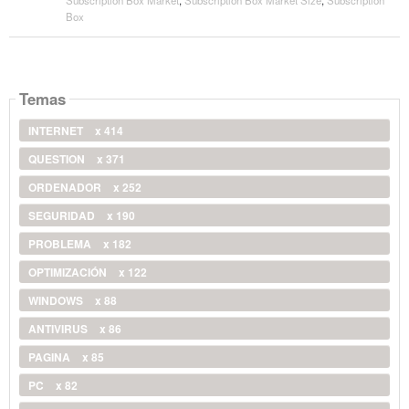
Box
Temas
INTERNET
x 414
QUESTION
x 371
ORDENADOR
x 252
SEGURIDAD
x 190
PROBLEMA
x 182
OPTIMIZACIÓN
x 122
WINDOWS
x 88
ANTIVIRUS
x 86
PAGINA
x 85
PC
x 82