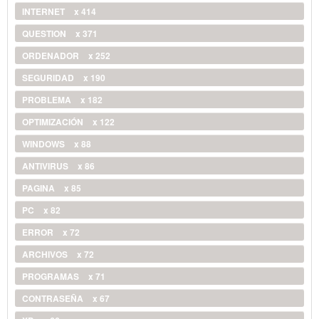
INTERNET
x 414
QUESTION
x 371
ORDENADOR
x 252
SEGURIDAD
x 190
PROBLEMA
x 182
OPTIMIZACIÓN
x 122
WINDOWS
x 88
ANTIVIRUS
x 86
PAGINA
x 85
PC
x 82
ERROR
x 72
ARCHIVOS
x 72
PROGRAMAS
x 71
CONTRASEÑA
x 67