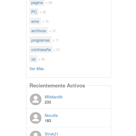
pagina
x 85
PC
x 82
error
x 72
archivos
x 72
programas
x 71
contraseña
x 67
xp
x 66
Ver Más
Recientemente Activos
Milidian09
233
Novolla
183
Struk21