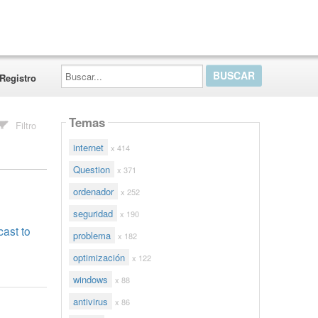
Buscar...
Registro
Temas
Filtro
internet
x 414
Question
x 371
ordenador
x 252
seguridad
x 190
ast to
problema
x 182
optimización
x 122
windows
x 88
antivirus
x 86