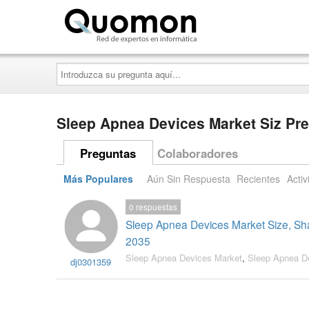
Quomon.es
Introduzca
su
pregunta
aquí...
Sleep Apnea Devices Market Siz Pr
Preguntas
Colaboradores
Más Populares
Aún Sin Respuesta
Recientes
Activ
0
respuestas
Sleep Apnea Devices Market Size, Sha
2035
Sleep Apnea Devices Market
,
Sleep Apnea D
dj0301359