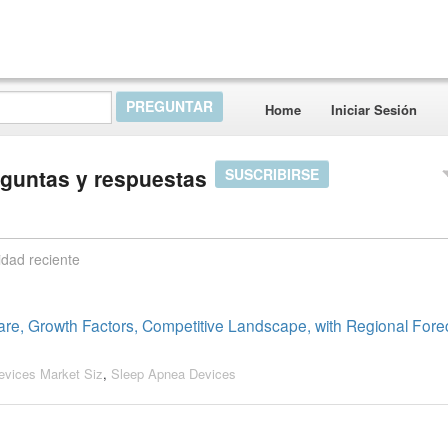
Home
Iniciar Sesión
eguntas y respuestas
SUSCRIBIRSE
idad reciente
re, Growth Factors, Competitive Landscape, with Regional Forec
evices Market Siz
,
Sleep Apnea Devices