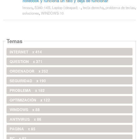
notebook y funciona un rato y deja de funcionar
lenovo
,
S340-14IIL Laptop (ideapad) -
,
tecla derecha
,
problema de teclas
,
soluciones
,
WINDOWS 10
Temas
INTERNET
x 414
QUESTION
x 371
ORDENADOR
x 252
SEGURIDAD
x 190
PROBLEMA
x 182
OPTIMIZACIÓN
x 122
WINDOWS
x 88
ANTIVIRUS
x 86
PAGINA
x 85
PC
x 82