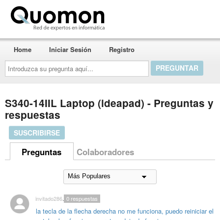
Quomon.es
Home
Iniciar Sesión
Registro
Introduzca
su
pregunta
aquí...
S340-14IIL Laptop (ideapad) - Preguntas y
respuestas
SUSCRIBIRSE
Preguntas
Colaboradores
invitado2865653
0
respuestas
la tecla de la flecha derecha no me funciona, puedo reiniciar el