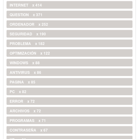
INTERNET
x 414
QUESTION
x 371
ORDENADOR
x 252
SEGURIDAD
x 190
PROBLEMA
x 182
OPTIMIZACIÓN
x 122
WINDOWS
x 88
ANTIVIRUS
x 86
PAGINA
x 85
PC
x 82
ERROR
x 72
ARCHIVOS
x 72
PROGRAMAS
x 71
CONTRASEÑA
x 67