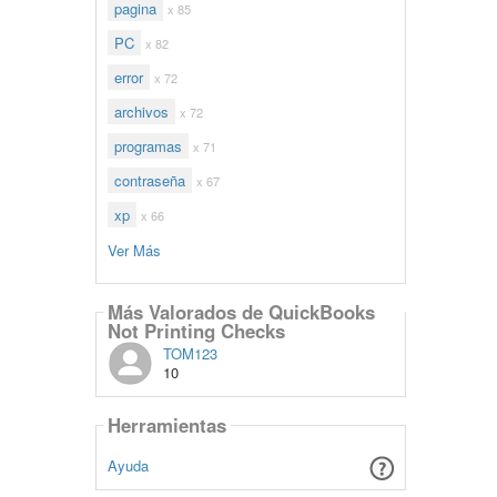
pagina
x 85
PC
x 82
error
x 72
archivos
x 72
programas
x 71
contraseña
x 67
xp
x 66
Ver Más
Más Valorados de QuickBooks
Not Printing Checks
TOM123
10
Herramientas
Ayuda