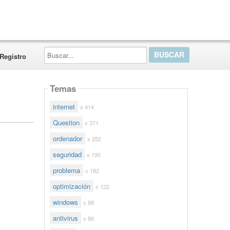
Buscar...
Registro
Temas
internet
x 414
Question
x 371
ordenador
x 252
seguridad
x 190
problema
x 182
optimización
x 122
windows
x 88
antivirus
x 86