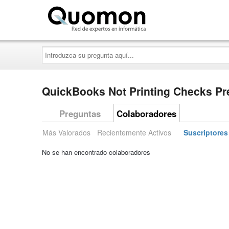
Quomon.es
Introduzca
su
pregunta
aquí...
QuickBooks Not Printing Checks Pr
Preguntas
Colaboradores
Más Valorados
Recientemente Activos
Suscriptores
No se han encontrado colaboradores