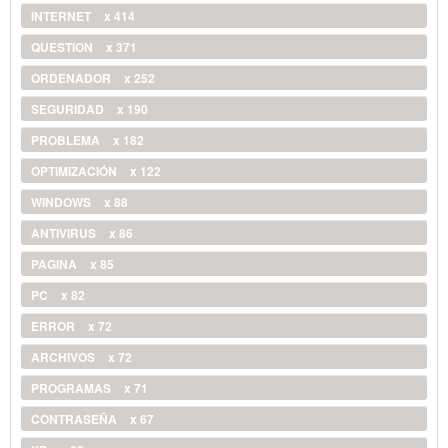
INTERNET
x 414
QUESTION
x 371
ORDENADOR
x 252
SEGURIDAD
x 190
PROBLEMA
x 182
OPTIMIZACIÓN
x 122
WINDOWS
x 88
ANTIVIRUS
x 86
PAGINA
x 85
PC
x 82
ERROR
x 72
ARCHIVOS
x 72
PROGRAMAS
x 71
CONTRASEÑA
x 67