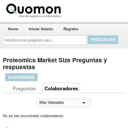
Quomon.es
Home
Iniciar Sesión
Registro
Introduzca
su
pregunta
aquí...
Proteomics Market Size Preguntas y
respuestas
SUSCRIBIRSE
Preguntas
Colaboradores
No se han encontrado colaboradores