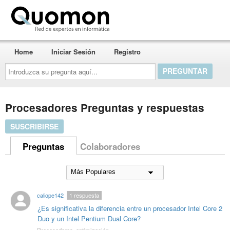
Quomon.es
Home
Iniciar Sesión
Registro
Introduzca
su
pregunta
aquí...
Procesadores Preguntas y respuestas
SUSCRIBIRSE
Preguntas
Colaboradores
caliope142
1
respuesta
¿Es significativa la diferencia entre un procesador Intel Core 2
Duo y un Intel Pentium Dual Core?
Procesadores
,
optimización