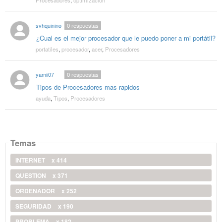
svhquinino
0
respuestas
¿Cual es el mejor procesador que le puedo poner a mi portátil?
portatiles
,
procesador
,
acer
,
Procesadores
yamii07
0
respuestas
Tipos de Procesadores mas rapidos
ayuda
,
Tipos
,
Procesadores
Temas
INTERNET
x 414
QUESTION
x 371
ORDENADOR
x 252
SEGURIDAD
x 190
PROBLEMA
x 182