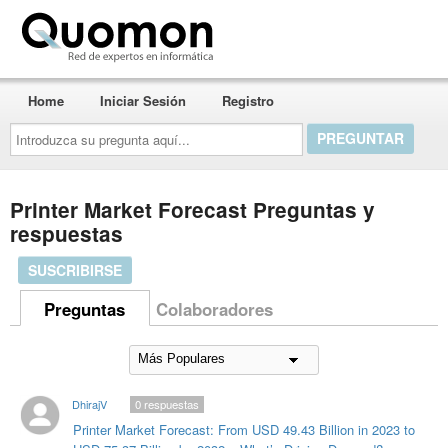
Quomon.es
Home
Iniciar Sesión
Registro
Introduzca
su
pregunta
aquí...
Printer Market Forecast Preguntas y
respuestas
SUSCRIBIRSE
Preguntas
Colaboradores
DhirajV
0
respuestas
Printer Market Forecast: From USD 49.43 Billion in 2023 to