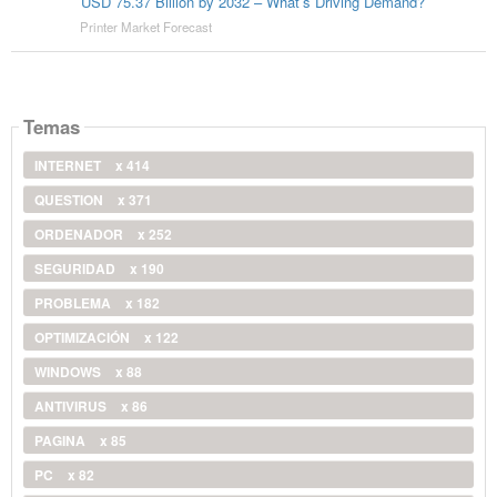
USD 75.37 Billion by 2032 – What’s Driving Demand?
Printer Market Forecast
Temas
INTERNET
x 414
QUESTION
x 371
ORDENADOR
x 252
SEGURIDAD
x 190
PROBLEMA
x 182
OPTIMIZACIÓN
x 122
WINDOWS
x 88
ANTIVIRUS
x 86
PAGINA
x 85
PC
x 82