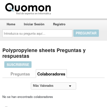
Quomon.es
Home
Iniciar Sesión
Registro
Introduzca
su
pregunta
aquí...
Polypropylene sheets Preguntas y
respuestas
SUSCRIBIRSE
Preguntas
Colaboradores
No se han encontrado colaboradores