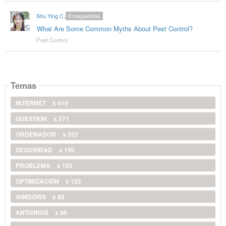
Shu Ying Chua
0
respuestas
What Are Some Common Myths About Pest Control?
Pest Control
Temas
INTERNET
x 414
QUESTION
x 371
ORDENADOR
x 252
SEGURIDAD
x 190
PROBLEMA
x 182
OPTIMIZACIÓN
x 122
WINDOWS
x 88
ANTIVIRUS
x 86