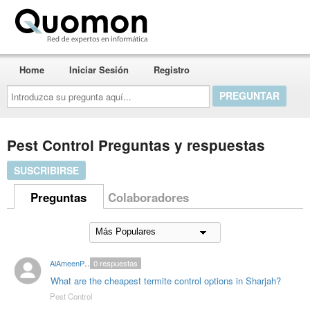
Quomon.es
Home
Iniciar Sesión
Registro
Introduzca
su
pregunta
aquí...
Pest Control Preguntas y respuestas
SUSCRIBIRSE
Preguntas
Colaboradores
AlAmeenPestControl
0
respuestas
What are the cheapest termite control options in Sharjah?
Pest Control