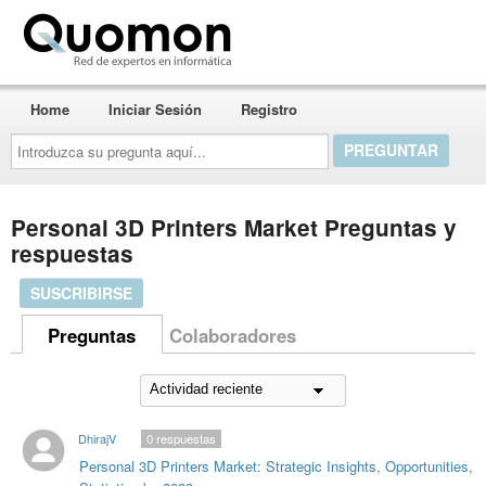
Quomon.es
Home
Iniciar Sesión
Registro
Introduzca
su
pregunta
aquí...
Personal 3D Printers Market Preguntas y
respuestas
SUSCRIBIRSE
Preguntas
Colaboradores
DhirajV
0
respuestas
Personal 3D Printers Market: Strategic Insights, Opportunities,