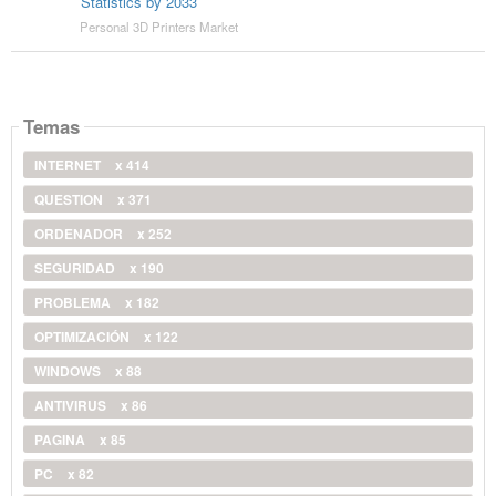
Statistics by 2033
Personal 3D Printers Market
Temas
INTERNET
x 414
QUESTION
x 371
ORDENADOR
x 252
SEGURIDAD
x 190
PROBLEMA
x 182
OPTIMIZACIÓN
x 122
WINDOWS
x 88
ANTIVIRUS
x 86
PAGINA
x 85
PC
x 82