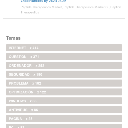
Opportunities by 2024-2035
Peptide Therapeutics Market
,
Peptide Therapeutics Market Si
,
Peptide
Therapeutics
Temas
INTERNET
x 414
QUESTION
x 371
ORDENADOR
x 252
SEGURIDAD
x 190
PROBLEMA
x 182
OPTIMIZACIÓN
x 122
WINDOWS
x 88
ANTIVIRUS
x 86
PAGINA
x 85
PC
x 82