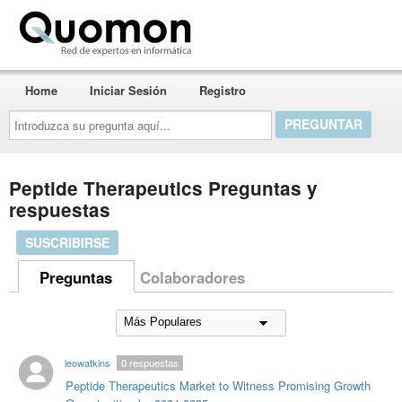
Quomon.es
Home
Iniciar Sesión
Registro
Introduzca
su
pregunta
aquí...
Peptide Therapeutics Preguntas y
respuestas
SUSCRIBIRSE
Preguntas
Colaboradores
leowatkins
0
respuestas
Peptide Therapeutics Market to Witness Promising Growth