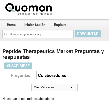
Quomon.es
Home
Iniciar Sesión
Registro
Introduzca
su
pregunta
aquí...
Peptide Therapeutics Market Preguntas y
respuestas
SUSCRIBIRSE
Preguntas
Colaboradores
No se han encontrado colaboradores