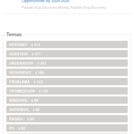
Opportunities by 2024-2035
Peptide Drug Discovery Market
,
Peptide Drug Discovery
Temas
INTERNET
x 414
QUESTION
x 371
ORDENADOR
x 252
SEGURIDAD
x 190
PROBLEMA
x 182
OPTIMIZACIÓN
x 122
WINDOWS
x 88
ANTIVIRUS
x 86
PAGINA
x 85
PC
x 82