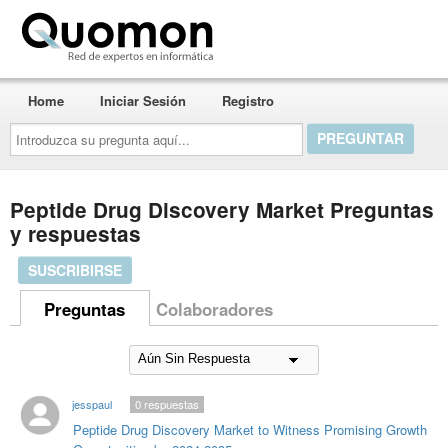
Quomon.es
Home
Iniciar Sesión
Registro
Introduzca
su
pregunta
aquí...
Peptide Drug Discovery Market Preguntas
y respuestas
SUSCRIBIRSE
Preguntas
Colaboradores
jesspaul
0
respuestas
Peptide Drug Discovery Market to Witness Promising Growth