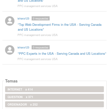
and US Locations"
PPC management services USA
ishara123
0
respuestas
"Top Web Development Firms in the USA - Serving Canada
and US Locations"
PPC management services USA
ishara123
0
respuestas
"PPC Experts in the USA - Serving Canada and US Locations"
PPC management services USA
Temas
INTERNET
x 414
QUESTION
x 371
ORDENADOR
x 252