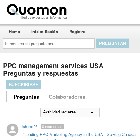
Quomon.es
Home
Iniciar Sesión
Registro
Introduzca
su
pregunta
aquí...
PPC management services USA
Preguntas y respuestas
SUSCRIBIRSE
Preguntas
Colaboradores
ishara123
0
respuestas
"Leading PPC Marketing Agency in the USA - Serving Canada