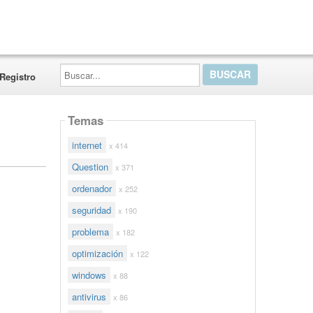
Buscar...
Registro
Temas
internet
x 414
Question
x 371
ordenador
x 252
seguridad
x 190
problema
x 182
optimización
x 122
windows
x 88
antivirus
x 86