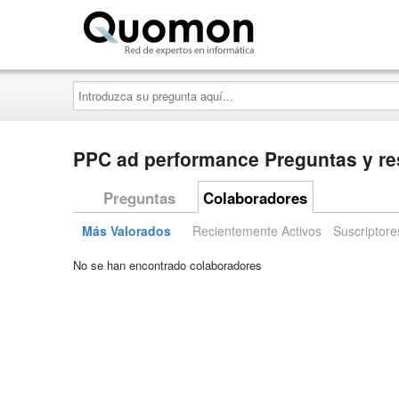
Quomon.es
Introduzca
su
pregunta
aquí...
PPC ad performance Preguntas y r
Preguntas
Colaboradores
Más Valorados
Recientemente Activos
Suscriptore
No se han encontrado colaboradores