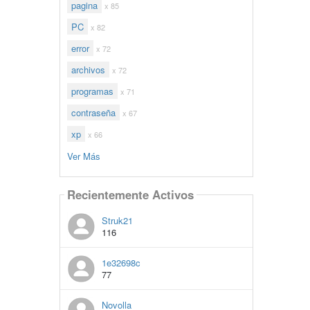
pagina
x 85
PC
x 82
error
x 72
archivos
x 72
programas
x 71
contraseña
x 67
xp
x 66
Ver Más
Recientemente Activos
Struk21
116
1e32698c
77
Novolla