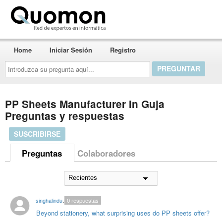
Quomon.es
Home
Iniciar Sesión
Registro
Introduzca
su
pregunta
aquí...
PP Sheets Manufacturer In Guja
Preguntas y respuestas
SUSCRIBIRSE
Preguntas
Colaboradores
singhalindustries
0
respuestas
Beyond stationery, what surprising uses do PP sheets offer?