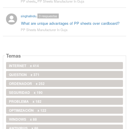
PP sheets
,
PP Sheets Manufacturer In Guja
singhalindustries
0
respuestas
What are unique advantages of PP sheets over cardboard?
PP Sheets Manufacturer In Guja
Temas
INTERNET
x 414
QUESTION
x 371
ORDENADOR
x 252
SEGURIDAD
x 190
PROBLEMA
x 182
OPTIMIZACIÓN
x 122
WINDOWS
x 88
ANTIVIRUS
x 86