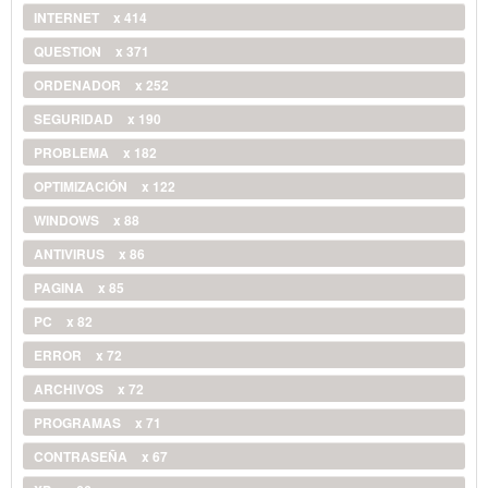
INTERNET
x 414
QUESTION
x 371
ORDENADOR
x 252
SEGURIDAD
x 190
PROBLEMA
x 182
OPTIMIZACIÓN
x 122
WINDOWS
x 88
ANTIVIRUS
x 86
PAGINA
x 85
PC
x 82
ERROR
x 72
ARCHIVOS
x 72
PROGRAMAS
x 71
CONTRASEÑA
x 67