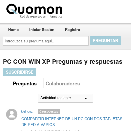
Quomon.es
Home
Iniciar Sesión
Registro
Introduzca
su
pregunta
aquí...
PC CON WIN XP Preguntas y respuestas
SUSCRIBIRSE
Preguntas
Colaboradores
kleinguz
0
respuestas
COMPARTIR INTERNET DE UN PC CON DOS TARJETAS
DE RED A VARIOS
internet
,
Red
,
PC CON WIN XP
,
4
,
tarjeta