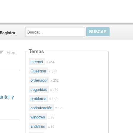
Buscar...
Registro
Temas
Filtro
internet
x 414
Question
x 371
ordenador
x 252
seguridad
x 190
ntall y
problema
x 182
optimización
x 122
windows
x 88
antivirus
x 86