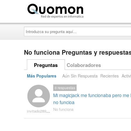
Quomon.es
Introduzca
su
pregunta
aquí...
No funciona Preguntas y respuesta
Preguntas
Colaboradores
Más Populares
Aún Sin Respuesta
Recientes
Activ
0
respuestas
Mi magicjack me funcionaba pero me h
no funcioa
No funciona
invitado2899246