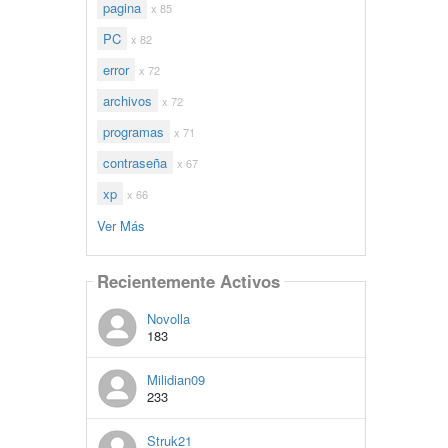
pagina
x 85
PC
x 82
error
x 72
archivos
x 72
programas
x 71
contraseña
x 67
xp
x 66
Ver Más
Recientemente Activos
Novolla
183
Milidian09
233
Struk21