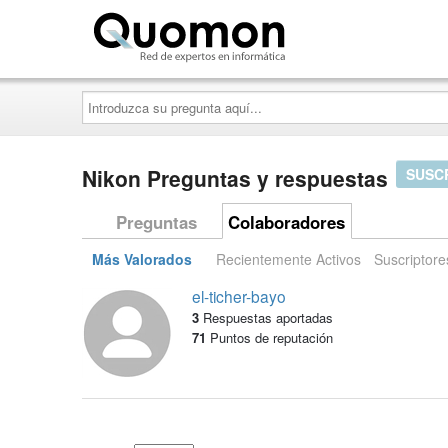
Quomon.es
Introduzca
su
pregunta
aquí...
Nikon Preguntas y respuestas
SUSC
Preguntas
Colaboradores
Más Valorados
Recientemente Activos
Suscriptore
el-ticher-bayo
3
Respuestas aportadas
71
Puntos de reputación