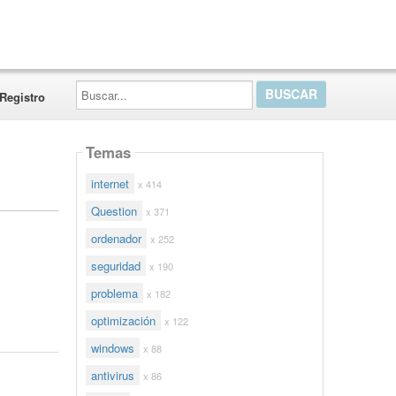
Buscar...
Registro
Temas
internet
x 414
Question
x 371
ordenador
x 252
seguridad
x 190
problema
x 182
optimización
x 122
windows
x 88
antivirus
x 86