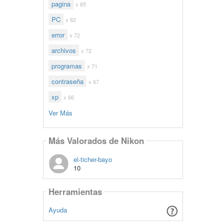
pagina
x 85
PC
x 82
error
x 72
archivos
x 72
programas
x 71
contraseña
x 67
xp
x 66
Ver Más
Más Valorados de Nikon
el-ticher-bayo
10
Herramientas
Ayuda