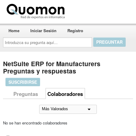
Quomon.es
Home
Iniciar Sesión
Registro
Introduzca
su
pregunta
aquí...
NetSuite ERP for Manufacturers
Preguntas y respuestas
SUSCRIBIRSE
Preguntas
Colaboradores
No se han encontrado colaboradores