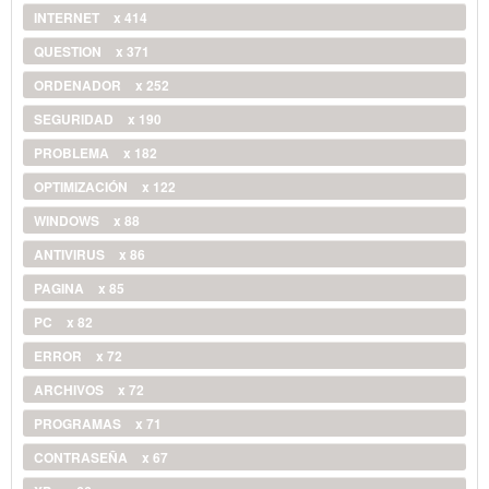
INTERNET
x 414
QUESTION
x 371
ORDENADOR
x 252
SEGURIDAD
x 190
PROBLEMA
x 182
OPTIMIZACIÓN
x 122
WINDOWS
x 88
ANTIVIRUS
x 86
PAGINA
x 85
PC
x 82
ERROR
x 72
ARCHIVOS
x 72
PROGRAMAS
x 71
CONTRASEÑA
x 67