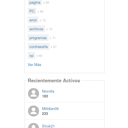
pagina
x 85
PC
x 82
error
x 72
archivos
x 72
programas
x 71
contraseña
x 67
xp
x 66
Ver Más
Recientemente Activos
Novolla
183
Milidian09
233
Struk21