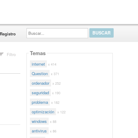
Buscar...
Registro
Temas
Filtro
internet
x 414
Question
x 371
ordenador
x 252
seguridad
x 190
problema
x 182
optimización
x 122
windows
x 88
antivirus
x 86