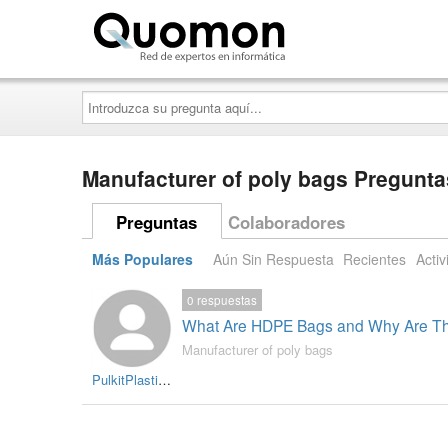
Quomon.es
Introduzca
su
pregunta
aquí...
Manufacturer of poly bags Pregunta
Preguntas
Colaboradores
Más Populares
Aún Sin Respuesta
Recientes
Activ
0
respuestas
What Are HDPE Bags and Why Are T
Manufacturer of poly bags
PulkitPlasticProducts