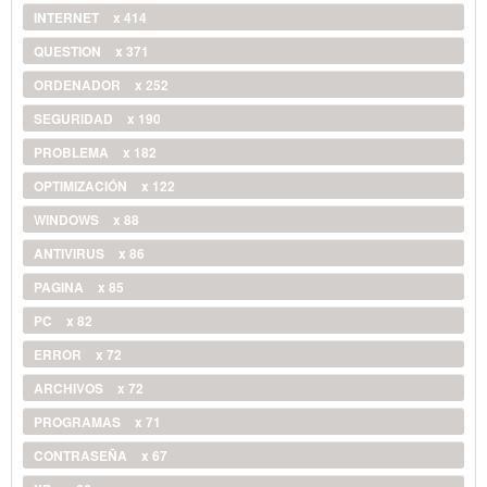
INTERNET
x 414
QUESTION
x 371
ORDENADOR
x 252
SEGURIDAD
x 190
PROBLEMA
x 182
OPTIMIZACIÓN
x 122
WINDOWS
x 88
ANTIVIRUS
x 86
PAGINA
x 85
PC
x 82
ERROR
x 72
ARCHIVOS
x 72
PROGRAMAS
x 71
CONTRASEÑA
x 67