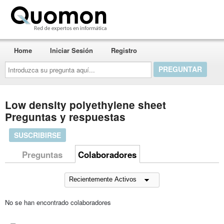
Quomon.es
Home
Iniciar Sesión
Registro
Introduzca
su
pregunta
aquí...
Low density polyethylene sheet
Preguntas y respuestas
SUSCRIBIRSE
Preguntas
Colaboradores
No se han encontrado colaboradores