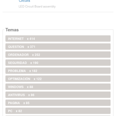
Circuits
LED Circuit Board assembly
Temas
INTERNET
x 414
QUESTION
x 371
ORDENADOR
x 252
SEGURIDAD
x 190
PROBLEMA
x 182
OPTIMIZACIÓN
x 122
WINDOWS
x 88
ANTIVIRUS
x 86
PAGINA
x 85
PC
x 82