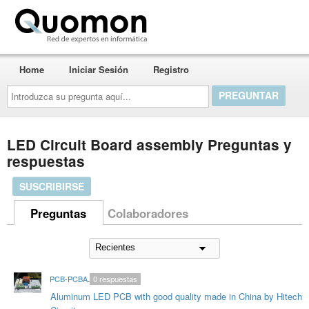
Quomon.es
Home
Iniciar Sesión
Registro
Introduzca
su
pregunta
aquí...
LED Circuit Board assembly Preguntas y
respuestas
SUSCRIBIRSE
Preguntas
Colaboradores
PCB-PCBA-HitechRoger
0
respuestas
Aluminum LED PCB with good quality made in China by Hitech