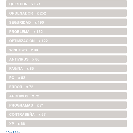
QUESTION
x 371
ORDENADOR
x 252
SEGURIDAD
x 190
PROBLEMA
x 182
OPTIMIZACIÓN
x 122
WINDOWS
x 88
ANTIVIRUS
x 86
PAGINA
x 85
PC
x 82
ERROR
x 72
ARCHIVOS
x 72
PROGRAMAS
x 71
CONTRASEÑA
x 67
XP
x 66
Ver Más