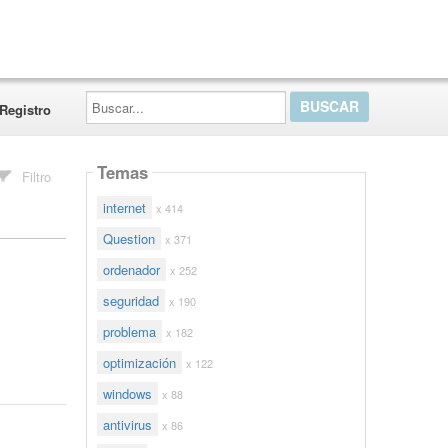
Buscar...
Registro
Temas
Filtro
internet
x 414
Question
x 371
ordenador
x 252
seguridad
x 190
problema
x 182
optimización
x 122
windows
x 88
antivirus
x 86