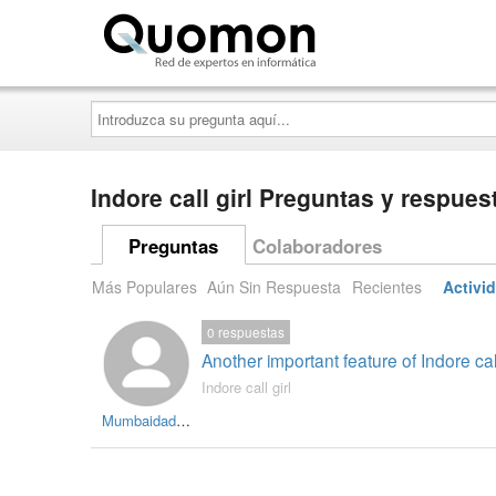
Quomon.es
Introduzca
su
pregunta
aquí...
Indore call girl Preguntas y respues
Preguntas
Colaboradores
Más Populares
Aún Sin Respuesta
Recientes
Activi
0
respuestas
Another important feature of Indore call gi
Indore call girl
Mumbaidada875