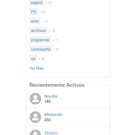
pagina
x 85
PC
x 82
error
x 72
archivos
x 72
programas
x 71
contraseña
x 67
xp
x 66
Ver Más
Recientemente Activos
Novolla
183
Milidian09
233
Struk21