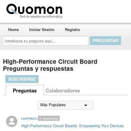
Quomon.es
Home
Iniciar Sesión
Registro
Introduzca
su
pregunta
aquí...
High-Performance Circuit Board
Preguntas y respuestas
SUSCRIBIRSE
Preguntas
Colaboradores
LeahHitechpcb
0
respuestas
High-Performance Circuit Boards: Empowering Your Devices