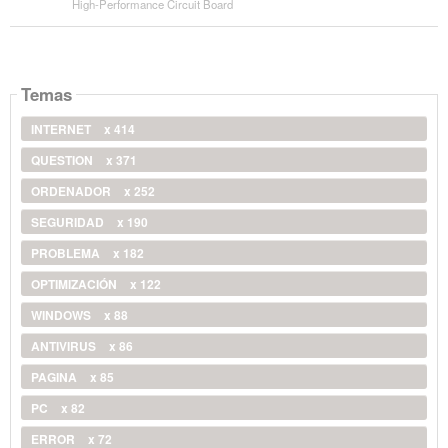
High-Performance Circuit Board
Temas
INTERNET
x 414
QUESTION
x 371
ORDENADOR
x 252
SEGURIDAD
x 190
PROBLEMA
x 182
OPTIMIZACIÓN
x 122
WINDOWS
x 88
ANTIVIRUS
x 86
PAGINA
x 85
PC
x 82
ERROR
x 72