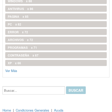
WINDOWS
x 88
ANTIVIRUS
x 86
PAGINA
x 85
PC
x 82
ERROR
x 72
ARCHIVOS
x 72
PROGRAMAS
x 71
CONTRASEÑA
x 67
XP
x 66
Ver Más
Buscar...
Home
|
Condiciones Generales
|
Ayuda