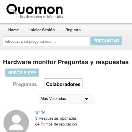
Quomon.es
Home
Iniciar Sesión
Registro
Introduzca
su
pregunta
aquí...
Hardware monitor Preguntas y respuestas
SUSCRIBIRSE
Preguntas
Colaboradores
wilriv
3
Respuestas aportadas
84
Puntos de reputación