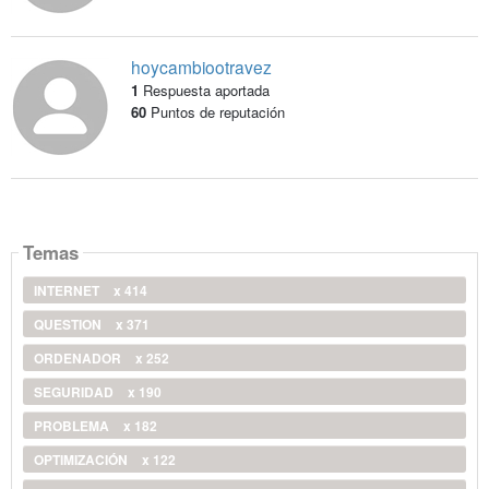
hoycambiootravez
1
Respuesta aportada
60
Puntos de reputación
Temas
INTERNET
x 414
QUESTION
x 371
ORDENADOR
x 252
SEGURIDAD
x 190
PROBLEMA
x 182
OPTIMIZACIÓN
x 122