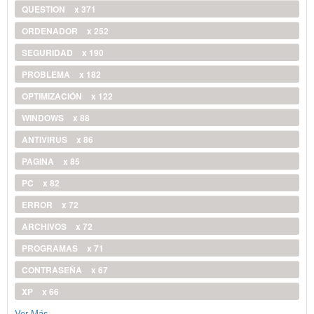
QUESTION
x 371
ORDENADOR
x 252
SEGURIDAD
x 190
PROBLEMA
x 182
OPTIMIZACIÓN
x 122
WINDOWS
x 88
ANTIVIRUS
x 86
PAGINA
x 85
PC
x 82
ERROR
x 72
ARCHIVOS
x 72
PROGRAMAS
x 71
CONTRASEÑA
x 67
XP
x 66
Ver Más