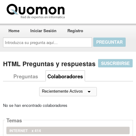
Quomon.es
Home
Iniciar Sesión
Registro
Introduzca
su
pregunta
aquí...
HTML Preguntas y respuestas
SUSCRIBIRSE
Preguntas
Colaboradores
No se han encontrado colaboradores
Temas
INTERNET
x 414