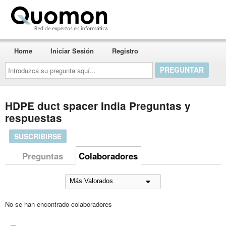
Quomon.es
Home
Iniciar Sesión
Registro
Introduzca
su
pregunta
aquí...
HDPE duct spacer India Preguntas y
respuestas
SUSCRIBIRSE
Preguntas
Colaboradores
No se han encontrado colaboradores