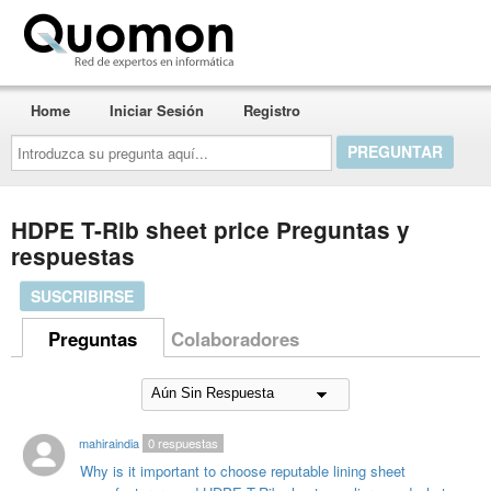
Quomon.es
Home
Iniciar Sesión
Registro
Introduzca
su
pregunta
aquí...
HDPE T-Rib sheet price Preguntas y
respuestas
SUSCRIBIRSE
Preguntas
Colaboradores
mahiraindia
0
respuestas
Why is it important to choose reputable lining sheet