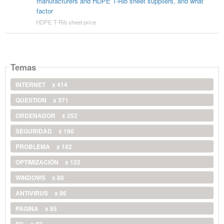
manufacturers and HDPE T-Rib sheet suppliers, and what
factor
HDPE T-Rib sheet price
Temas
INTERNET
x 414
QUESTION
x 371
ORDENADOR
x 252
SEGURIDAD
x 190
PROBLEMA
x 182
OPTIMIZACIÓN
x 122
WINDOWS
x 88
ANTIVIRUS
x 86
PAGINA
x 85
PC
x 82