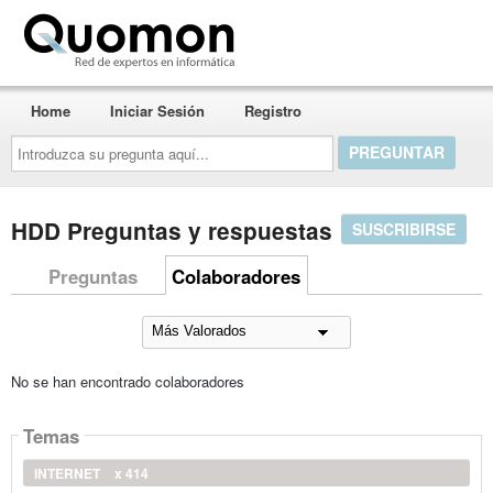
Quomon.es
Home
Iniciar Sesión
Registro
Introduzca
su
pregunta
aquí...
HDD Preguntas y respuestas
SUSCRIBIRSE
Preguntas
Colaboradores
No se han encontrado colaboradores
Temas
INTERNET
x 414