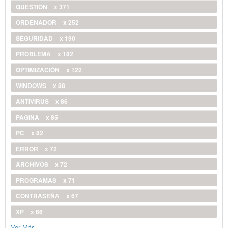
QUESTION
x 371
ORDENADOR
x 252
SEGURIDAD
x 190
PROBLEMA
x 182
OPTIMIZACIÓN
x 122
WINDOWS
x 88
ANTIVIRUS
x 86
PAGINA
x 85
PC
x 82
ERROR
x 72
ARCHIVOS
x 72
PROGRAMAS
x 71
CONTRASEÑA
x 67
XP
x 66
Ver Más