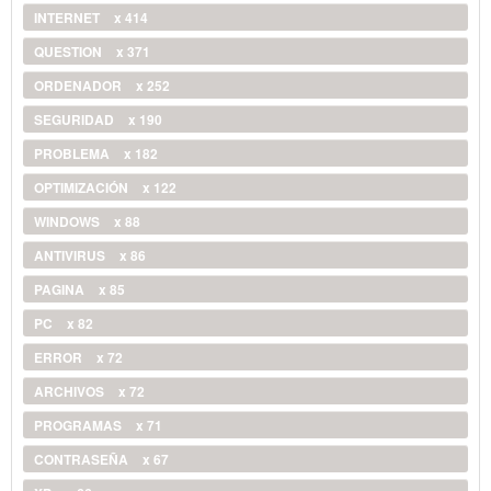
INTERNET
x 414
QUESTION
x 371
ORDENADOR
x 252
SEGURIDAD
x 190
PROBLEMA
x 182
OPTIMIZACIÓN
x 122
WINDOWS
x 88
ANTIVIRUS
x 86
PAGINA
x 85
PC
x 82
ERROR
x 72
ARCHIVOS
x 72
PROGRAMAS
x 71
CONTRASEÑA
x 67