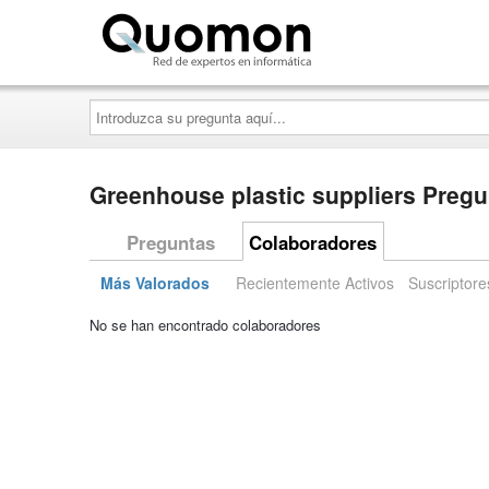
Quomon.es
Introduzca
su
pregunta
aquí...
Greenhouse plastic suppliers Pregu
Preguntas
Colaboradores
Más Valorados
Recientemente Activos
Suscriptore
No se han encontrado colaboradores