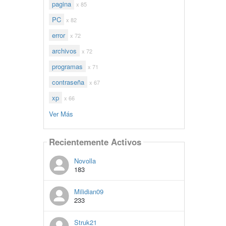
pagina
x 85
PC
x 82
error
x 72
archivos
x 72
programas
x 71
contraseña
x 67
xp
x 66
Ver Más
Recientemente Activos
Novolla
183
Milidian09
233
Struk21