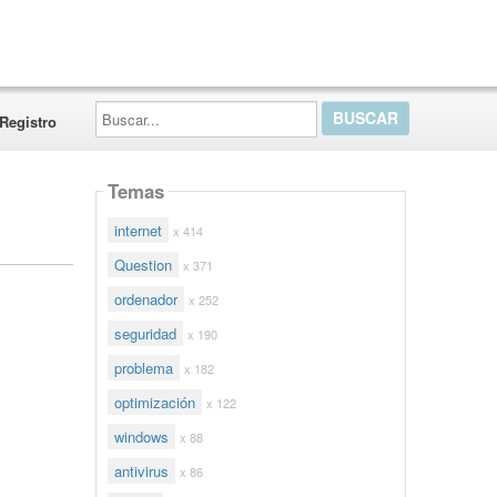
Buscar...
Registro
Temas
internet
x 414
Question
x 371
ordenador
x 252
seguridad
x 190
problema
x 182
optimización
x 122
windows
x 88
antivirus
x 86