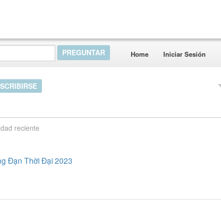
Home
Iniciar Sesión
SCRIBIRSE
idad reciente
g Đạn Thời Đại 2023