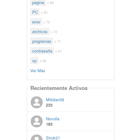
pagina
x 85
PC
x 82
error
x 72
archivos
x 72
programas
x 71
contraseña
x 67
xp
x 66
Ver Más
Recientemente Activos
Milidian09
233
Novolla
183
Struk21