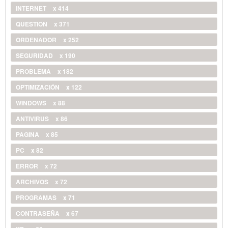
INTERNET
x 414
QUESTION
x 371
ORDENADOR
x 252
SEGURIDAD
x 190
PROBLEMA
x 182
OPTIMIZACIÓN
x 122
WINDOWS
x 88
ANTIVIRUS
x 86
PAGINA
x 85
PC
x 82
ERROR
x 72
ARCHIVOS
x 72
PROGRAMAS
x 71
CONTRASEÑA
x 67