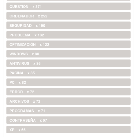
QUESTION
x 371
ORDENADOR
x 252
SEGURIDAD
x 190
PROBLEMA
x 182
OPTIMIZACIÓN
x 122
WINDOWS
x 88
ANTIVIRUS
x 86
PAGINA
x 85
PC
x 82
ERROR
x 72
ARCHIVOS
x 72
PROGRAMAS
x 71
CONTRASEÑA
x 67
XP
x 66