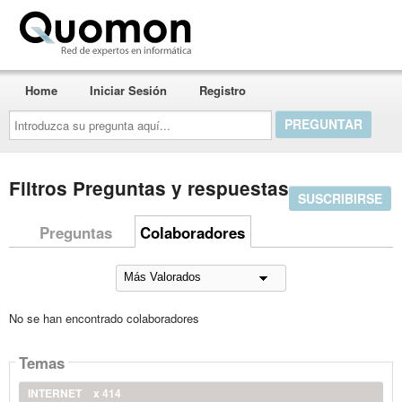
Quomon.es
Home
Iniciar Sesión
Registro
Introduzca
su
pregunta
aquí...
Filtros Preguntas y respuestas
SUSCRIBIRSE
Preguntas
Colaboradores
No se han encontrado colaboradores
Temas
INTERNET
x 414